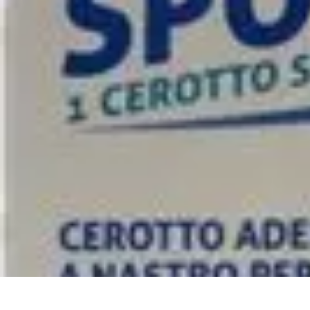
Vegan Power Kitchen
Nutrition
Recettes
Tendances
Cuisine sportive et végan
Ingrédients
Vegan Power Kitchen