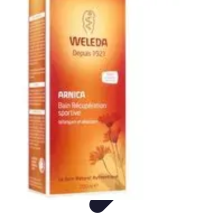
Vegan Power Kitchen
Nutrition
Recettes
Tendances
Cuisine sportive et végan
Ingrédients
Vegan Power Kitchen