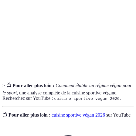
Une personne qui ne consomme aucun
Végan
produit d'origine animale.
Nutriments nécessaires en grande quantité,
Macronutriments
comprenant les protéines, glucides et lipides.
Colonne
Ensemble des éléments essentiels à la santé
vertébrale
d’un régime équilibré.
nutritionnelle
>
📺 Pour aller plus loin :
Comment établir un régime végan pour
le sport
, une analyse complète de la cuisine sportive végane.
Recherchez sur YouTube :
.
cuisine sportive végan 2026
📺
Pour aller plus loin :
cuisine sportive végan 2026
sur YouTube