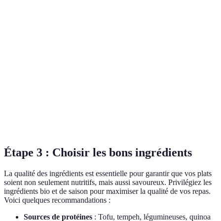
Quinoa
Curry
Smoothie
Lundi
aux
de
Frui...
végan
légumes
lentilles
Sauté
Tofu
Mardi
Overnight oats
de
Noix...
grilles
légumes
Salade de
Chili
Pancakes
Mercredi
pois
sin
Barres...
végan
chiches
carne
Étape 3 : Choisir les bons ingrédients
La qualité des ingrédients est essentielle pour garantir que vos plats
soient non seulement nutritifs, mais aussi savoureux. Privilégiez les
ingrédients bio et de saison pour maximiser la qualité de vos repas.
Voici quelques recommandations :
Sources de protéines
: Tofu, tempeh, légumineuses, quinoa