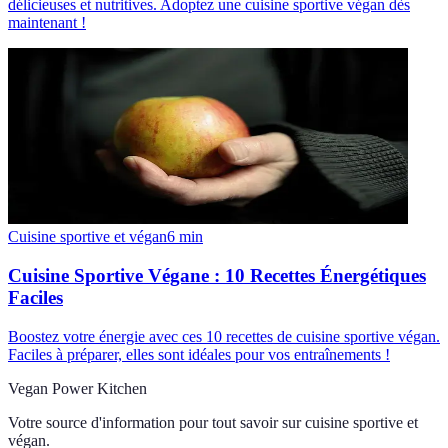
délicieuses et nutritives. Adoptez une cuisine sportive végan dès
maintenant !
Cuisine sportive et végan
6
min
Cuisine Sportive Végane : 10 Recettes Énergétiques
Faciles
Boostez votre énergie avec ces 10 recettes de cuisine sportive végan.
Faciles à préparer, elles sont idéales pour vos entraînements !
Vegan Power Kitchen
Votre source d'information pour tout savoir sur
cuisine sportive et
végan
.