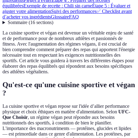
ingrédients
Pièges à éviter
Étape 4 : Préparer des recettes
équilibrées
Exemple de recette : Chili sin carne
Étape 5 : Évaluer et
ajuster votre alimentation
Suivi des performances
✅ Checklist avant
d’acheter vos ingrédients
Glossaire
FAQ
Sommaire
(
16
sections
)
La cuisine sportive et végan est devenue un véritable enjeu de santé
et de performance pour de nombreux athlètes et passionnés de
fitness. Avec l'augmentation des régimes végans, il est crucial de
bien comprendre comment préparer des repas qui apportent l'énergie
nécessaire tout en respectant les exigences nutritionnelles des
sportifs. Cet article vous guidera à travers les différentes étapes pour
élaborer des repas équilibrés qui répondent aux besoins spécifiques
des athlètes végétaliens.
Qu'est-ce qu'une cuisine sportive et végan
?
La cuisine sportive et végan repose sur l'idée d’allier performance
physique et choix éthiques en matière d'alimentation. Selon
UFC-
Que Choisir
, un régime végan peut répondre aux besoins
nutritionnels des sportifs, à condition de bien le planifier.
L'importance des macronutriments — protéines, glucides et lipides
— est primordiale dans ce genre d'alimentation. Les protéines, par