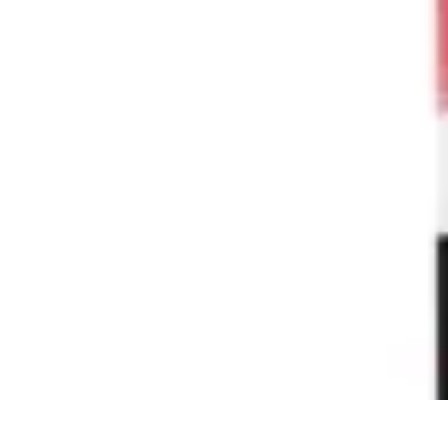
Vegan Power Kitchen
Nutrition
Recettes
Tendances
Cuisine sportive et végan
Ingrédients
Vegan Power Kitchen