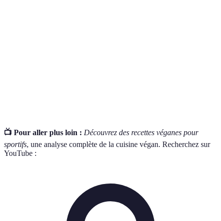
Nutriments nécessaires en grandes quantités :
Macronutriments
protéines, glucides et lipides.
Protéines
Aliments contenant tous les acides aminés
complètes
essentiels.
Mode de vie et régime alimentaire excluant
Veganisme
tous les produits d'origine animale.
📺 Pour aller plus loin :
Découvrez des recettes véganes pour
sportifs
, une analyse complète de la cuisine végan. Recherchez sur
YouTube :