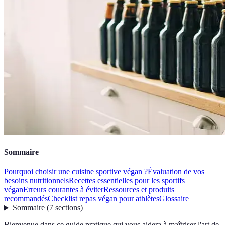
Sommaire
Pourquoi choisir une cuisine sportive végan ?
Évaluation de vos
besoins nutritionnels
Recettes essentielles pour les sportifs
végan
Erreurs courantes à éviter
Ressources et produits
recommandés
Checklist repas végan pour athlètes
Glossaire
Sommaire
(
7
sections
)
Bienvenue dans ce guide pratique qui vous aidera à maîtriser l'art de