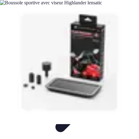
Vegan Power Kitchen
Nutrition
Recettes
Tendances
Cuisine sportive et végan
Ingrédients
Vegan Power Kitchen