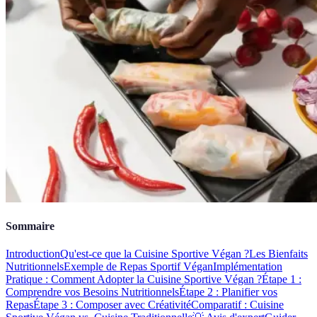
Sommaire
Introduction
Qu'est-ce que la Cuisine Sportive Végan ?
Les Bienfaits
Nutritionnels
Exemple de Repas Sportif Végan
Implémentation
Pratique : Comment Adopter la Cuisine Sportive Végan ?
Étape 1 :
Comprendre vos Besoins Nutritionnels
Étape 2 : Planifier vos
Repas
Étape 3 : Composer avec Créativité
Comparatif : Cuisine