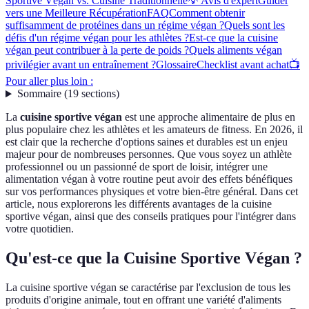
Sportive Végan vs. Cuisine Traditionnelle
💡 Avis d'expert
Guider
vers une Meilleure Récupération
FAQ
Comment obtenir
suffisamment de protéines dans un régime végan ?
Quels sont les
défis d'un régime végan pour les athlètes ?
Est-ce que la cuisine
végan peut contribuer à la perte de poids ?
Quels aliments végan
privilégier avant un entraînement ?
Glossaire
Checklist avant achat
📺
Pour aller plus loin :
Sommaire
(
19
sections
)
La
cuisine sportive végan
est une approche alimentaire de plus en
plus populaire chez les athlètes et les amateurs de fitness. En 2026, il
est clair que la recherche d'options saines et durables est un enjeu
majeur pour de nombreuses personnes. Que vous soyez un athlète
professionnel ou un passionné de sport de loisir, intégrer une
alimentation végan à votre routine peut avoir des effets bénéfiques
sur vos performances physiques et votre bien-être général. Dans cet
article, nous explorerons les différents avantages de la cuisine
sportive végan, ainsi que des conseils pratiques pour l'intégrer dans
votre quotidien.
Qu'est-ce que la Cuisine Sportive Végan ?
La cuisine sportive végan se caractérise par l'exclusion de tous les
produits d'origine animale, tout en offrant une variété d'aliments