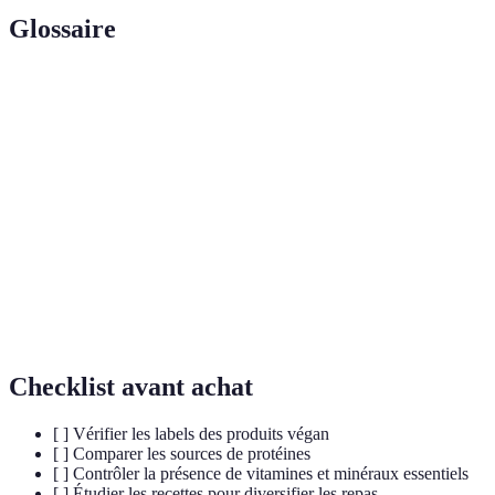
Glossaire
Terme
Définition
Protéines
Protéines contenant tous les acides aminés
Complètes
essentiels.
Substances qui aident à neutraliser les
Antioxydants
radicaux libres.
Alimentation
Un régime qui fournit tous les nutriments
Équilibrée
nécessaires.
Checklist avant achat
[ ] Vérifier les labels des produits végan
[ ] Comparer les sources de protéines
[ ] Contrôler la présence de vitamines et minéraux essentiels
[ ] Étudier les recettes pour diversifier les repas