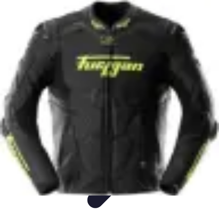
Vegan Power Kitchen
Nutrition
Recettes
Tendances
Cuisine sportive et végan
Ingrédients
Vegan Power Kitchen